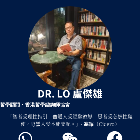
DR. LO 盧傑雄
哲學顧問
•香港哲學諮詢師協會
「智者受理性指引，普通人受經驗教導，愚者受必然性驅
使，野蠻人受本能支配。」- 塞羅（Cicero）