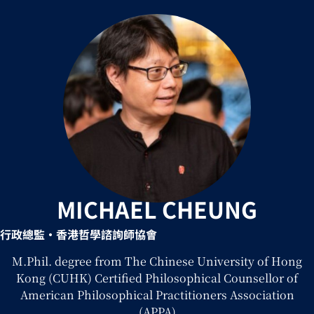
MICHAEL CHEUNG
行政總監
•香港哲學諮詢師協會
M.Phil. degree from The Chinese University of Hong
Kong (CUHK) Certified Philosophical Counsellor of
American Philosophical Practitioners Association
(APPA)