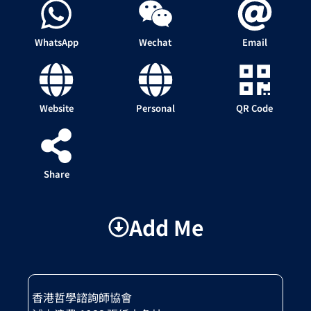
WhatsApp
Wechat
Email
Website
Personal
QR Code
Share
Add Me
香港哲學諮詢師協會