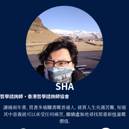
SHA
哲學諮詢師
•香港哲學諮詢師協會
讀過兩年書, 買書多過睇書嘅普通人. 就算人生充滿苦難, 知道
其中意義就可以承受任何痛苦, 繼續虛無地尋找那重新估量嘅
價值.